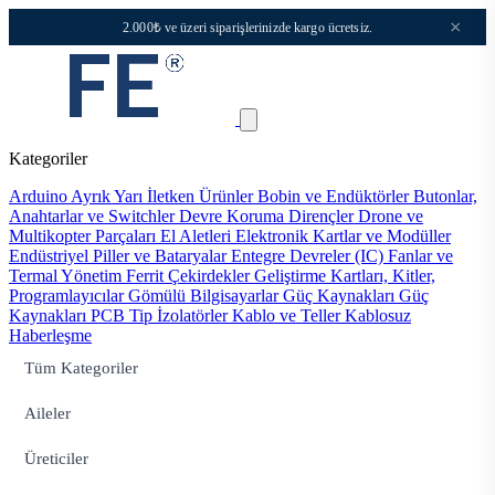
×
2.000₺ ve üzeri siparişlerinizde kargo ücretsiz.
Kategoriler
Arduino
Ayrık Yarı İletken Ürünler
Bobin ve Endüktörler
Butonlar,
Anahtarlar ve Switchler
Devre Koruma
Dirençler
Drone ve
Multikopter Parçaları
El Aletleri
Elektronik Kartlar ve Modüller
Endüstriyel Piller ve Bataryalar
Entegre Devreler (IC)
Fanlar ve
Termal Yönetim
Ferrit Çekirdekler
Geliştirme Kartları, Kitler,
Programlayıcılar
Gömülü Bilgisayarlar
Güç Kaynakları
Güç
Kaynakları PCB Tip
İzolatörler
Kablo ve Teller
Kablosuz
Haberleşme
Tüm Kategoriler
Aileler
Üreticiler