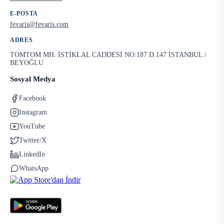
E-POSTA
fevaris@fevaris.com
ADRES
TOMTOM MH. İSTİKLAL CADDESİ NO:187 D:147 İSTANBUL /
BEYOĞLU
Sosyal Medya
Facebook
Instagram
YouTube
Twitter/X
LinkedIn
WhatsApp