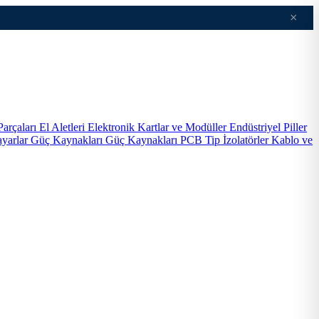
×
Parçaları
El Aletleri
Elektronik Kartlar ve Modüller
Endüstriyel Piller
ayarlar
Güç Kaynakları
Güç Kaynakları PCB Tip
İzolatörler
Kablo ve