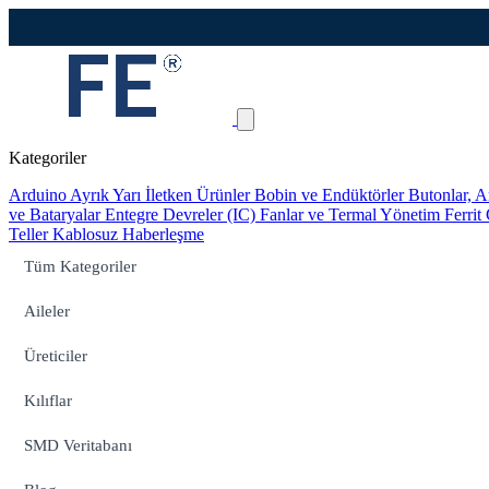
Kategoriler
Arduino
Ayrık Yarı İletken Ürünler
Bobin ve Endüktörler
Butonlar, A
ve Bataryalar
Entegre Devreler (IC)
Fanlar ve Termal Yönetim
Ferrit
Teller
Kablosuz Haberleşme
Tüm Kategoriler
Aileler
Üreticiler
Kılıflar
SMD Veritabanı