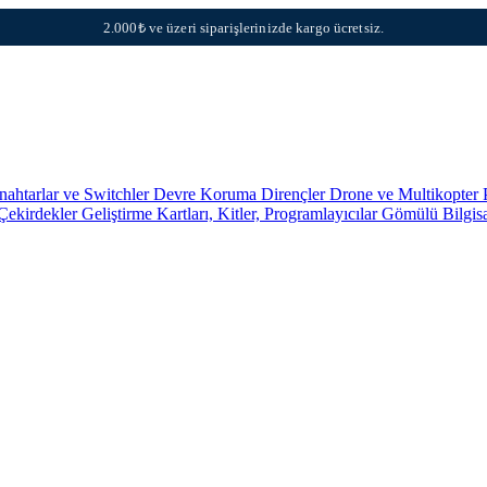
2.000₺ ve üzeri siparişlerinizde kargo ücretsiz.
nahtarlar ve Switchler
Devre Koruma
Dirençler
Drone ve Multikopter 
 Çekirdekler
Geliştirme Kartları, Kitler, Programlayıcılar
Gömülü Bilgis