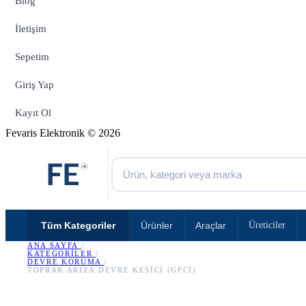
Blog
İletişim
Sepetim
Giriş Yap
Kayıt Ol
Fevaris Elektronik © 2026
Tüm Kategoriler
Ürünler
Araçlar
Üreticiler
ANA SAYFA
/
KATEGORILER
/
DEVRE KORUMA
/
TOPRAK ARIZA DEVRE KESICI (GFCI)