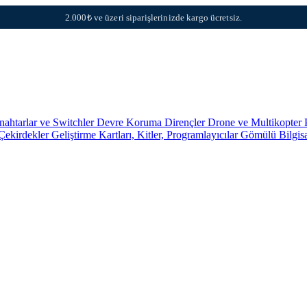
2.000₺ ve üzeri siparişlerinizde kargo ücretsiz.
nahtarlar ve Switchler
Devre Koruma
Dirençler
Drone ve Multikopter 
 Çekirdekler
Geliştirme Kartları, Kitler, Programlayıcılar
Gömülü Bilgis