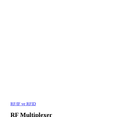
RF/IF ve RFID
RF Multiplexer