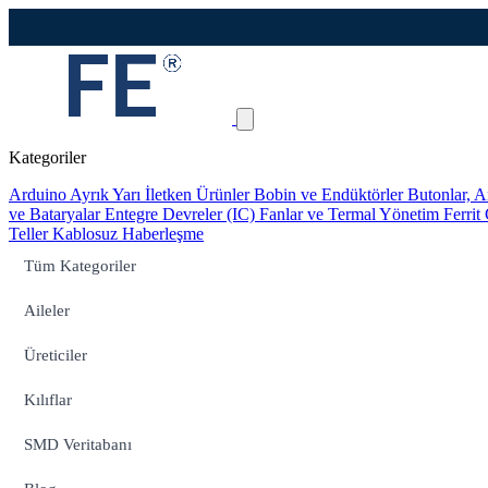
Kategoriler
Arduino
Ayrık Yarı İletken Ürünler
Bobin ve Endüktörler
Butonlar, A
ve Bataryalar
Entegre Devreler (IC)
Fanlar ve Termal Yönetim
Ferrit
Teller
Kablosuz Haberleşme
Tüm Kategoriler
Aileler
Üreticiler
Kılıflar
SMD Veritabanı