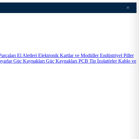
×
Parçaları
El Aletleri
Elektronik Kartlar ve Modüller
Endüstriyel Piller
ayarlar
Güç Kaynakları
Güç Kaynakları PCB Tip
İzolatörler
Kablo ve