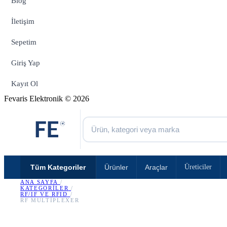
Blog
İletişim
Sepetim
Giriş Yap
Kayıt Ol
Fevaris Elektronik © 2026
Tüm Kategoriler
Ürünler
Araçlar
Üreticiler
ANA SAYFA
/
KATEGORILER
/
RF/IF VE RFID
/
RF MULTIPLEXER