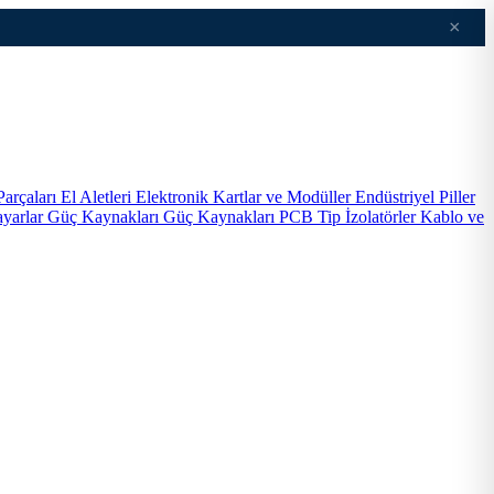
×
Parçaları
El Aletleri
Elektronik Kartlar ve Modüller
Endüstriyel Piller
ayarlar
Güç Kaynakları
Güç Kaynakları PCB Tip
İzolatörler
Kablo ve