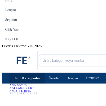
Blog
İletişim
Sepetim
Giriş Yap
Kayıt Ol
Fevaris Elektronik © 2026
Tüm Kategoriler
Ürünler
Araçlar
Üreticiler
ANA SAYFA
/
KATEGORILER
/
RF/IF VE RFID
/
RF DEDEKTÖRLER