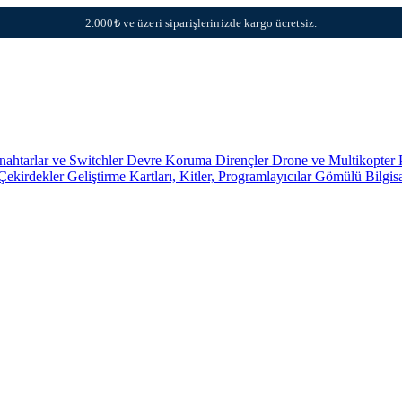
2.000₺ ve üzeri siparişlerinizde kargo ücretsiz.
nahtarlar ve Switchler
Devre Koruma
Dirençler
Drone ve Multikopter 
 Çekirdekler
Geliştirme Kartları, Kitler, Programlayıcılar
Gömülü Bilgis