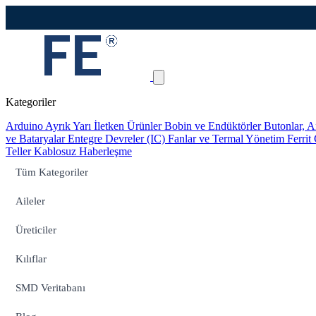
Kategoriler
Arduino
Ayrık Yarı İletken Ürünler
Bobin ve Endüktörler
Butonlar, A
ve Bataryalar
Entegre Devreler (IC)
Fanlar ve Termal Yönetim
Ferrit
Teller
Kablosuz Haberleşme
Tüm Kategoriler
Aileler
Üreticiler
Kılıflar
SMD Veritabanı