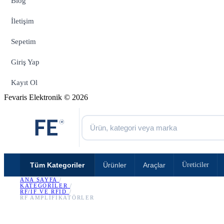
Blog
İletişim
Sepetim
Giriş Yap
Kayıt Ol
Fevaris Elektronik © 2026
Tüm Kategoriler
Ürünler
Araçlar
Üreticiler
ANA SAYFA
/
KATEGORILER
/
RF/IF VE RFID
/
RF AMPLIFIKATÖRLER