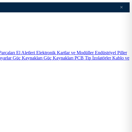
×
Parçaları
El Aletleri
Elektronik Kartlar ve Modüller
Endüstriyel Piller
ayarlar
Güç Kaynakları
Güç Kaynakları PCB Tip
İzolatörler
Kablo ve