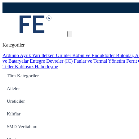
Kategoriler
Arduino
Ayrık Yarı İletken Ürünler
Bobin ve Endüktörler
Butonlar, A
ve Bataryalar
Entegre Devreler (IC)
Fanlar ve Termal Yönetim
Ferrit
Teller
Kablosuz Haberleşme
Tüm Kategoriler
Aileler
Üreticiler
Kılıflar
SMD Veritabanı