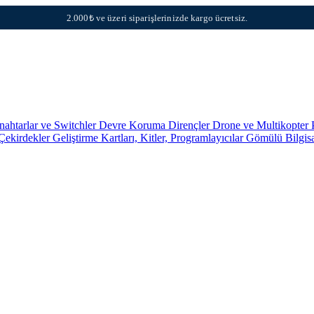
2.000₺ ve üzeri siparişlerinizde kargo ücretsiz.
nahtarlar ve Switchler
Devre Koruma
Dirençler
Drone ve Multikopter 
 Çekirdekler
Geliştirme Kartları, Kitler, Programlayıcılar
Gömülü Bilgis