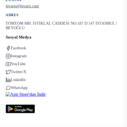
E-POSTA
fevaris@fevaris.com
ADRES
TOMTOM MH. İSTİKLAL CADDESİ NO:187 D:147 İSTANBUL /
BEYOĞLU
Sosyal Medya
Facebook
Instagram
YouTube
Twitter/X
LinkedIn
WhatsApp