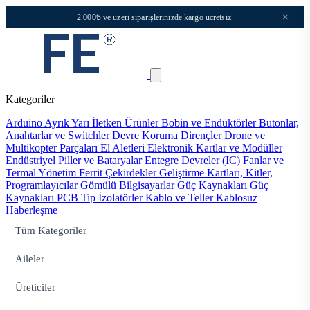
×
2.000₺ ve üzeri siparişlerinizde kargo ücretsiz.
Kategoriler
Arduino
Ayrık Yarı İletken Ürünler
Bobin ve Endüktörler
Butonlar,
Anahtarlar ve Switchler
Devre Koruma
Dirençler
Drone ve
Multikopter Parçaları
El Aletleri
Elektronik Kartlar ve Modüller
Endüstriyel Piller ve Bataryalar
Entegre Devreler (IC)
Fanlar ve
Termal Yönetim
Ferrit Çekirdekler
Geliştirme Kartları, Kitler,
Programlayıcılar
Gömülü Bilgisayarlar
Güç Kaynakları
Güç
Kaynakları PCB Tip
İzolatörler
Kablo ve Teller
Kablosuz
Haberleşme
Tüm Kategoriler
Aileler
Üreticiler