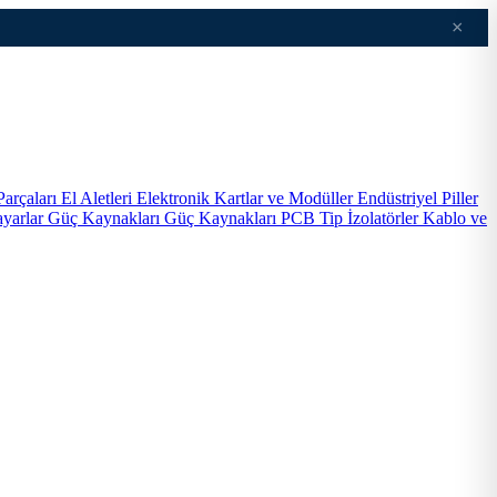
×
Parçaları
El Aletleri
Elektronik Kartlar ve Modüller
Endüstriyel Piller
ayarlar
Güç Kaynakları
Güç Kaynakları PCB Tip
İzolatörler
Kablo ve