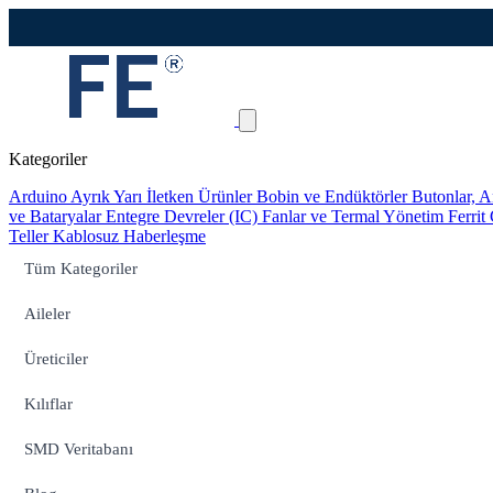
Kategoriler
Arduino
Ayrık Yarı İletken Ürünler
Bobin ve Endüktörler
Butonlar, A
ve Bataryalar
Entegre Devreler (IC)
Fanlar ve Termal Yönetim
Ferrit
Teller
Kablosuz Haberleşme
Tüm Kategoriler
Aileler
Üreticiler
Kılıflar
SMD Veritabanı