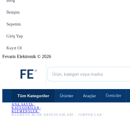
Blog
İletişim
Sepetim
Giriş Yap
Kayıt Ol
Fevaris Elektronik © 2026
Tüm Kategoriler
Ürünler
Araçlar
Üreticiler
ANA SAYFA
/
KATEGORILER
/
KLEMENSLER
/
KLEMENS BLOK AKSESUARLARI - JUMPER'LAR