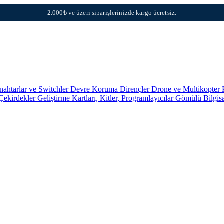
2.000₺ ve üzeri siparişlerinizde kargo ücretsiz.
nahtarlar ve Switchler
Devre Koruma
Dirençler
Drone ve Multikopter 
 Çekirdekler
Geliştirme Kartları, Kitler, Programlayıcılar
Gömülü Bilgis