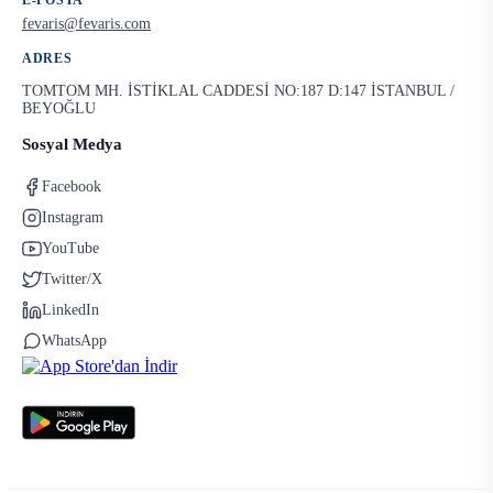
E-POSTA
fevaris@fevaris.com
ADRES
TOMTOM MH. İSTİKLAL CADDESİ NO:187 D:147 İSTANBUL /
BEYOĞLU
Sosyal Medya
Facebook
Instagram
YouTube
Twitter/X
LinkedIn
WhatsApp