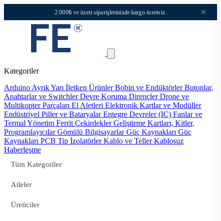
×
2.000₺ ve üzeri siparişlerinizde kargo ücretsiz.
Kategoriler
Arduino
Ayrık Yarı İletken Ürünler
Bobin ve Endüktörler
Butonlar,
Anahtarlar ve Switchler
Devre Koruma
Dirençler
Drone ve
Multikopter Parçaları
El Aletleri
Elektronik Kartlar ve Modüller
Endüstriyel Piller ve Bataryalar
Entegre Devreler (IC)
Fanlar ve
Termal Yönetim
Ferrit Çekirdekler
Geliştirme Kartları, Kitler,
Programlayıcılar
Gömülü Bilgisayarlar
Güç Kaynakları
Güç
Kaynakları PCB Tip
İzolatörler
Kablo ve Teller
Kablosuz
Haberleşme
Tüm Kategoriler
Aileler
Üreticiler