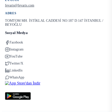
E-POSTA
fevaris@fevaris.com
ADRES
TOMTOM MH. İSTİKLAL CADDESİ NO:187 D:147 İSTANBUL /
BEYOĞLU
Sosyal Medya
Facebook
Instagram
YouTube
Twitter/X
LinkedIn
WhatsApp