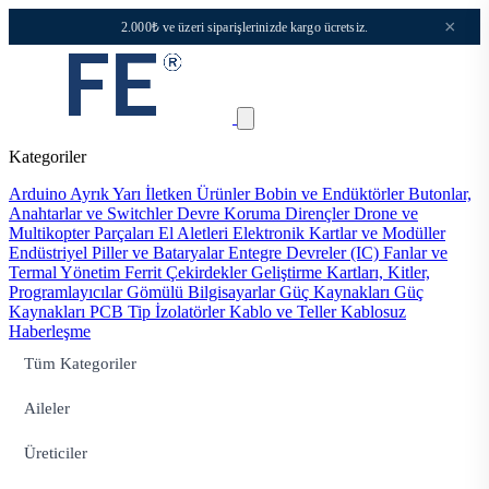
×
2.000₺ ve üzeri siparişlerinizde kargo ücretsiz.
Kategoriler
Arduino
Ayrık Yarı İletken Ürünler
Bobin ve Endüktörler
Butonlar,
Anahtarlar ve Switchler
Devre Koruma
Dirençler
Drone ve
Multikopter Parçaları
El Aletleri
Elektronik Kartlar ve Modüller
Endüstriyel Piller ve Bataryalar
Entegre Devreler (IC)
Fanlar ve
Termal Yönetim
Ferrit Çekirdekler
Geliştirme Kartları, Kitler,
Programlayıcılar
Gömülü Bilgisayarlar
Güç Kaynakları
Güç
Kaynakları PCB Tip
İzolatörler
Kablo ve Teller
Kablosuz
Haberleşme
Tüm Kategoriler
Aileler
Üreticiler