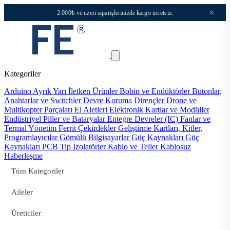
×
2.000₺ ve üzeri siparişlerinizde kargo ücretsiz.
Kategoriler
Arduino
Ayrık Yarı İletken Ürünler
Bobin ve Endüktörler
Butonlar,
Anahtarlar ve Switchler
Devre Koruma
Dirençler
Drone ve
Multikopter Parçaları
El Aletleri
Elektronik Kartlar ve Modüller
Endüstriyel Piller ve Bataryalar
Entegre Devreler (IC)
Fanlar ve
Termal Yönetim
Ferrit Çekirdekler
Geliştirme Kartları, Kitler,
Programlayıcılar
Gömülü Bilgisayarlar
Güç Kaynakları
Güç
Kaynakları PCB Tip
İzolatörler
Kablo ve Teller
Kablosuz
Haberleşme
Tüm Kategoriler
Aileler
Üreticiler