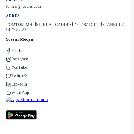
E-POSTA
fevaris@fevaris.com
ADRES
TOMTOM MH. İSTİKLAL CADDESİ NO:187 D:147 İSTANBUL /
BEYOĞLU
Sosyal Medya
Facebook
Instagram
YouTube
Twitter/X
LinkedIn
WhatsApp