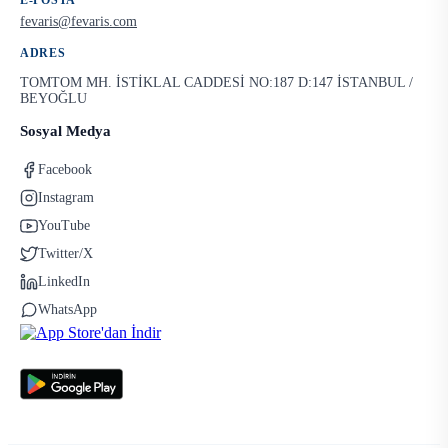
E-POSTA
fevaris@fevaris.com
ADRES
TOMTOM MH. İSTİKLAL CADDESİ NO:187 D:147 İSTANBUL /
BEYOĞLU
Sosyal Medya
Facebook
Instagram
YouTube
Twitter/X
LinkedIn
WhatsApp