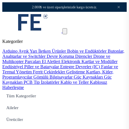
×
2.000₺ ve üzeri siparişlerinizde kargo ücretsiz.
Kategoriler
Arduino
Ayrık Yarı İletken Ürünler
Bobin ve Endüktörler
Butonlar,
Anahtarlar ve Switchler
Devre Koruma
Dirençler
Drone ve
Multikopter Parçaları
El Aletleri
Elektronik Kartlar ve Modüller
Endüstriyel Piller ve Bataryalar
Entegre Devreler (IC)
Fanlar ve
Termal Yönetim
Ferrit Çekirdekler
Geliştirme Kartları, Kitler,
Programlayıcılar
Gömülü Bilgisayarlar
Güç Kaynakları
Güç
Kaynakları PCB Tip
İzolatörler
Kablo ve Teller
Kablosuz
Haberleşme
Tüm Kategoriler
Aileler
Üreticiler