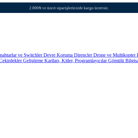
2.000₺ ve üzeri siparişlerinizde kargo ücretsiz.
nahtarlar ve Switchler
Devre Koruma
Dirençler
Drone ve Multikopter 
 Çekirdekler
Geliştirme Kartları, Kitler, Programlayıcılar
Gömülü Bilgis