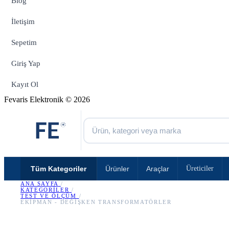
Blog
İletişim
Sepetim
Giriş Yap
Kayıt Ol
Fevaris Elektronik © 2026
Tüm Kategoriler
Ürünler
Araçlar
Üreticiler
ANA SAYFA
/
KATEGORILER
/
TEST VE ÖLÇÜM
/
EKIPMAN - DEĞIŞKEN TRANSFORMATÖRLER