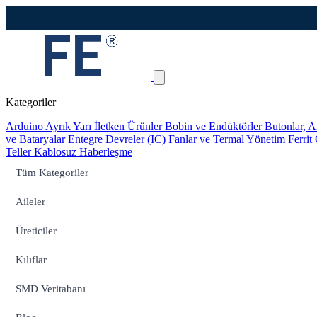
Kategoriler
Arduino
Ayrık Yarı İletken Ürünler
Bobin ve Endüktörler
Butonlar, A
ve Bataryalar
Entegre Devreler (IC)
Fanlar ve Termal Yönetim
Ferrit
Teller
Kablosuz Haberleşme
Tüm Kategoriler
Aileler
Üreticiler
Kılıflar
SMD Veritabanı