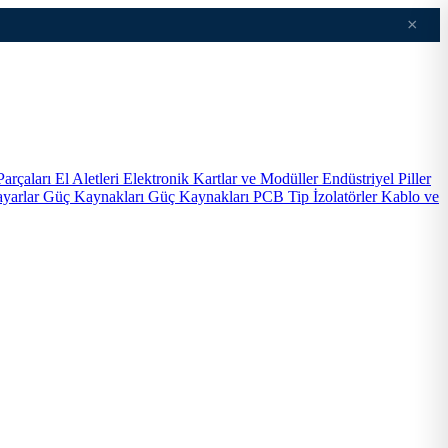
×
Parçaları
El Aletleri
Elektronik Kartlar ve Modüller
Endüstriyel Piller
ayarlar
Güç Kaynakları
Güç Kaynakları PCB Tip
İzolatörler
Kablo ve