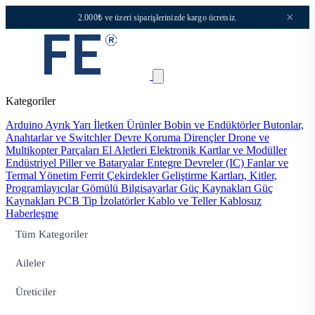
×
2.000₺ ve üzeri siparişlerinizde kargo ücretsiz.
Kategoriler
Arduino
Ayrık Yarı İletken Ürünler
Bobin ve Endüktörler
Butonlar,
Anahtarlar ve Switchler
Devre Koruma
Dirençler
Drone ve
Multikopter Parçaları
El Aletleri
Elektronik Kartlar ve Modüller
Endüstriyel Piller ve Bataryalar
Entegre Devreler (IC)
Fanlar ve
Termal Yönetim
Ferrit Çekirdekler
Geliştirme Kartları, Kitler,
Programlayıcılar
Gömülü Bilgisayarlar
Güç Kaynakları
Güç
Kaynakları PCB Tip
İzolatörler
Kablo ve Teller
Kablosuz
Haberleşme
Tüm Kategoriler
Aileler
Üreticiler