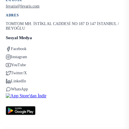
E-POSTA
fevaris@fevaris.com
ADRES
TOMTOM MH. İSTİKLAL CADDESİ NO:187 D:147 İSTANBUL /
BEYOĞLU
Sosyal Medya
Facebook
Instagram
YouTube
Twitter/X
LinkedIn
WhatsApp