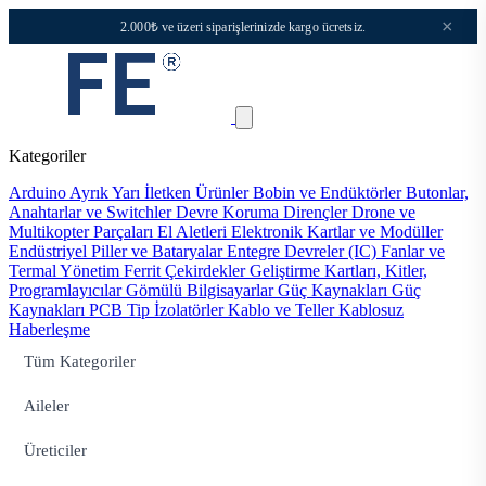
×
2.000₺ ve üzeri siparişlerinizde kargo ücretsiz.
Kategoriler
Arduino
Ayrık Yarı İletken Ürünler
Bobin ve Endüktörler
Butonlar,
Anahtarlar ve Switchler
Devre Koruma
Dirençler
Drone ve
Multikopter Parçaları
El Aletleri
Elektronik Kartlar ve Modüller
Endüstriyel Piller ve Bataryalar
Entegre Devreler (IC)
Fanlar ve
Termal Yönetim
Ferrit Çekirdekler
Geliştirme Kartları, Kitler,
Programlayıcılar
Gömülü Bilgisayarlar
Güç Kaynakları
Güç
Kaynakları PCB Tip
İzolatörler
Kablo ve Teller
Kablosuz
Haberleşme
Tüm Kategoriler
Aileler
Üreticiler