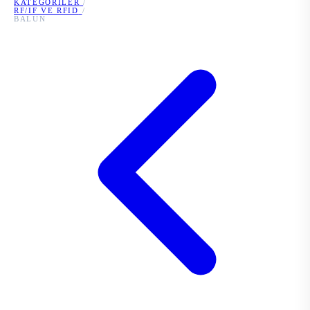
KATEGORILER
/
RF/IF VE RFID
/
BALUN