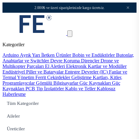
×
2.000₺ ve üzeri siparişlerinizde kargo ücretsiz.
Kategoriler
Arduino
Ayrık Yarı İletken Ürünler
Bobin ve Endüktörler
Butonlar,
Anahtarlar ve Switchler
Devre Koruma
Dirençler
Drone ve
Multikopter Parçaları
El Aletleri
Elektronik Kartlar ve Modüller
Endüstriyel Piller ve Bataryalar
Entegre Devreler (IC)
Fanlar ve
Termal Yönetim
Ferrit Çekirdekler
Geliştirme Kartları, Kitler,
Programlayıcılar
Gömülü Bilgisayarlar
Güç Kaynakları
Güç
Kaynakları PCB Tip
İzolatörler
Kablo ve Teller
Kablosuz
Haberleşme
Tüm Kategoriler
Aileler
Üreticiler