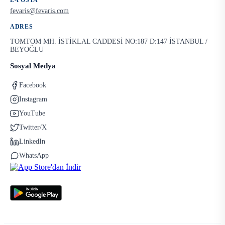
E-POSTA
fevaris@fevaris.com
ADRES
TOMTOM MH. İSTİKLAL CADDESİ NO:187 D:147 İSTANBUL /
BEYOĞLU
Sosyal Medya
Facebook
Instagram
YouTube
Twitter/X
LinkedIn
WhatsApp