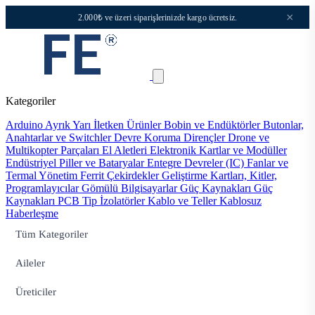
×
2.000₺ ve üzeri siparişlerinizde kargo ücretsiz.
Kategoriler
Arduino
Ayrık Yarı İletken Ürünler
Bobin ve Endüktörler
Butonlar,
Anahtarlar ve Switchler
Devre Koruma
Dirençler
Drone ve
Multikopter Parçaları
El Aletleri
Elektronik Kartlar ve Modüller
Endüstriyel Piller ve Bataryalar
Entegre Devreler (IC)
Fanlar ve
Termal Yönetim
Ferrit Çekirdekler
Geliştirme Kartları, Kitler,
Programlayıcılar
Gömülü Bilgisayarlar
Güç Kaynakları
Güç
Kaynakları PCB Tip
İzolatörler
Kablo ve Teller
Kablosuz
Haberleşme
Tüm Kategoriler
Aileler
Üreticiler