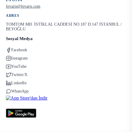
E-POSTA
fevaris@fevaris.com
ADRES
TOMTOM MH. İSTİKLAL CADDESİ NO:187 D:147 İSTANBUL /
BEYOĞLU
Sosyal Medya
Facebook
Instagram
YouTube
Twitter/X
LinkedIn
WhatsApp