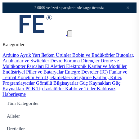
×
2.000₺ ve üzeri siparişlerinizde kargo ücretsiz.
Kategoriler
Arduino
Ayrık Yarı İletken Ürünler
Bobin ve Endüktörler
Butonlar,
Anahtarlar ve Switchler
Devre Koruma
Dirençler
Drone ve
Multikopter Parçaları
El Aletleri
Elektronik Kartlar ve Modüller
Endüstriyel Piller ve Bataryalar
Entegre Devreler (IC)
Fanlar ve
Termal Yönetim
Ferrit Çekirdekler
Geliştirme Kartları, Kitler,
Programlayıcılar
Gömülü Bilgisayarlar
Güç Kaynakları
Güç
Kaynakları PCB Tip
İzolatörler
Kablo ve Teller
Kablosuz
Haberleşme
Tüm Kategoriler
Aileler
Üreticiler