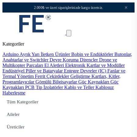
×
2.000₺ ve üzeri siparişlerinizde kargo ücretsiz.
Kategoriler
Arduino
Ayrık Yarı İletken Ürünler
Bobin ve Endüktörler
Butonlar,
Anahtarlar ve Switchler
Devre Koruma
Dirençler
Drone ve
Multikopter Parçaları
El Aletleri
Elektronik Kartlar ve Modüller
Endüstriyel Piller ve Bataryalar
Entegre Devreler (IC)
Fanlar ve
Termal Yönetim
Ferrit Çekirdekler
Geliştirme Kartları, Kitler,
Programlayıcılar
Gömülü Bilgisayarlar
Güç Kaynakları
Güç
Kaynakları PCB Tip
İzolatörler
Kablo ve Teller
Kablosuz
Haberleşme
Tüm Kategoriler
Aileler
Üreticiler