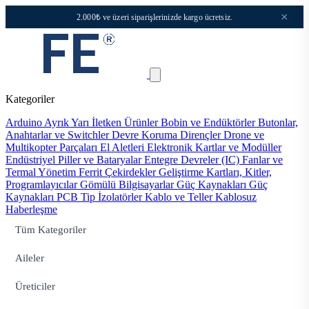
×
2.000₺ ve üzeri siparişlerinizde kargo ücretsiz.
Kategoriler
Arduino
Ayrık Yarı İletken Ürünler
Bobin ve Endüktörler
Butonlar,
Anahtarlar ve Switchler
Devre Koruma
Dirençler
Drone ve
Multikopter Parçaları
El Aletleri
Elektronik Kartlar ve Modüller
Endüstriyel Piller ve Bataryalar
Entegre Devreler (IC)
Fanlar ve
Termal Yönetim
Ferrit Çekirdekler
Geliştirme Kartları, Kitler,
Programlayıcılar
Gömülü Bilgisayarlar
Güç Kaynakları
Güç
Kaynakları PCB Tip
İzolatörler
Kablo ve Teller
Kablosuz
Haberleşme
Tüm Kategoriler
Aileler
Üreticiler