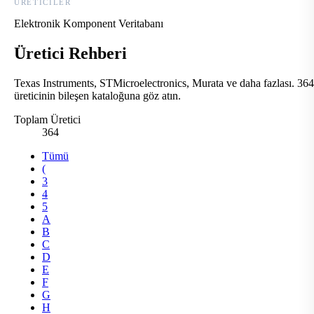
ÜRETICILER
Elektronik Komponent Veritabanı
Üretici Rehberi
Texas Instruments, STMicroelectronics, Murata ve daha fazlası. 364
üreticinin bileşen kataloğuna göz atın.
Toplam Üretici
364
Tümü
(
3
4
5
A
B
C
D
E
F
G
H