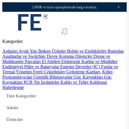
×
2.000₺ ve üzeri siparişlerinizde kargo ücretsiz.
Kategoriler
Arduino
Ayrık Yarı İletken Ürünler
Bobin ve Endüktörler
Butonlar,
Anahtarlar ve Switchler
Devre Koruma
Dirençler
Drone ve
Multikopter Parçaları
El Aletleri
Elektronik Kartlar ve Modüller
Endüstriyel Piller ve Bataryalar
Entegre Devreler (IC)
Fanlar ve
Termal Yönetim
Ferrit Çekirdekler
Geliştirme Kartları, Kitler,
Programlayıcılar
Gömülü Bilgisayarlar
Güç Kaynakları
Güç
Kaynakları PCB Tip
İzolatörler
Kablo ve Teller
Kablosuz
Haberleşme
Tüm Kategoriler
Aileler
Üreticiler