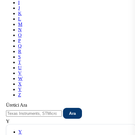
I
J
K
L
M
N
O
P
Q
R
S
T
U
V
W
X
Y
Z
Üretici Ara
Ara
Y
Y