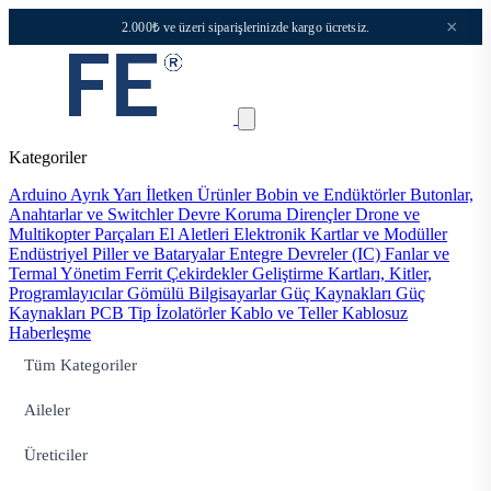
×
2.000₺ ve üzeri siparişlerinizde kargo ücretsiz.
Kategoriler
Arduino
Ayrık Yarı İletken Ürünler
Bobin ve Endüktörler
Butonlar,
Anahtarlar ve Switchler
Devre Koruma
Dirençler
Drone ve
Multikopter Parçaları
El Aletleri
Elektronik Kartlar ve Modüller
Endüstriyel Piller ve Bataryalar
Entegre Devreler (IC)
Fanlar ve
Termal Yönetim
Ferrit Çekirdekler
Geliştirme Kartları, Kitler,
Programlayıcılar
Gömülü Bilgisayarlar
Güç Kaynakları
Güç
Kaynakları PCB Tip
İzolatörler
Kablo ve Teller
Kablosuz
Haberleşme
Tüm Kategoriler
Aileler
Üreticiler