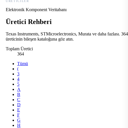
ÜRETICILER
Elektronik Komponent Veritabanı
Üretici Rehberi
Texas Instruments, STMicroelectronics, Murata ve daha fazlası. 364
üreticinin bileşen kataloğuna göz atın.
Toplam Üretici
364
Tümü
(
3
4
5
A
B
C
D
E
F
G
H