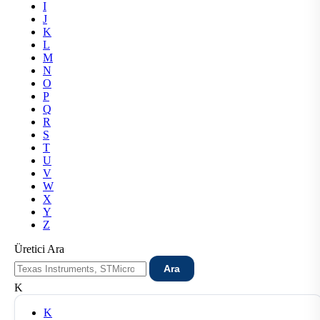
I
J
K
L
M
N
O
P
Q
R
S
T
U
V
W
X
Y
Z
Üretici Ara
Ara
K
K