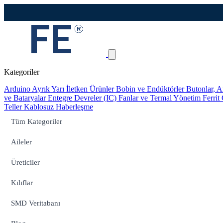
Kategoriler
Arduino
Ayrık Yarı İletken Ürünler
Bobin ve Endüktörler
Butonlar, A
ve Bataryalar
Entegre Devreler (IC)
Fanlar ve Termal Yönetim
Ferrit
Teller
Kablosuz Haberleşme
Tüm Kategoriler
Aileler
Üreticiler
Kılıflar
SMD Veritabanı