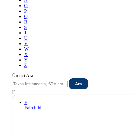
N
O
P
Q
R
S
T
U
V
W
X
Y
Z
Üretici Ara
Ara
F
F
Fairchild