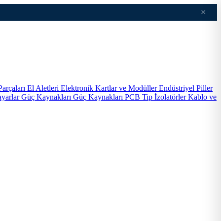
×
Parçaları
El Aletleri
Elektronik Kartlar ve Modüller
Endüstriyel Piller
ayarlar
Güç Kaynakları
Güç Kaynakları PCB Tip
İzolatörler
Kablo ve