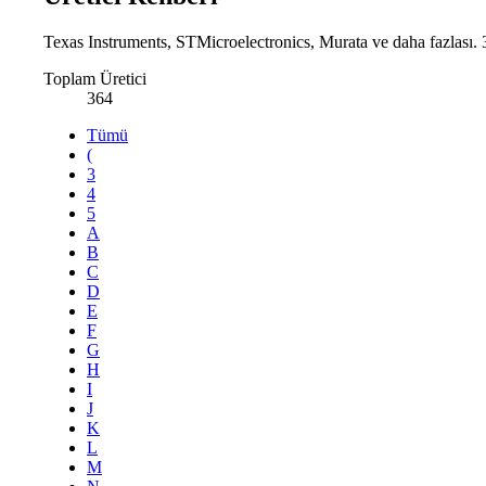
Texas Instruments, STMicroelectronics, Murata ve daha fazlası. 3
Toplam Üretici
364
Tümü
(
3
4
5
A
B
C
D
E
F
G
H
I
J
K
L
M