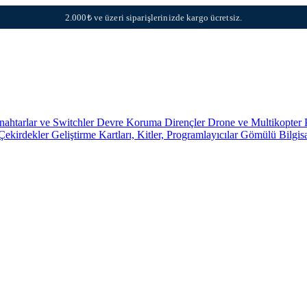
2.000₺ ve üzeri siparişlerinizde kargo ücretsiz.
nahtarlar ve Switchler
Devre Koruma
Dirençler
Drone ve Multikopter 
 Çekirdekler
Geliştirme Kartları, Kitler, Programlayıcılar
Gömülü Bilgis