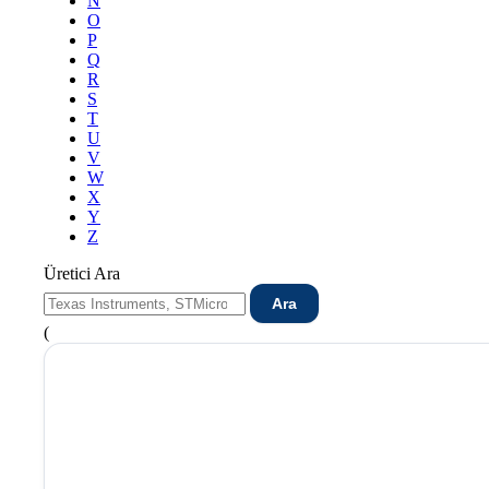
N
O
P
Q
R
S
T
U
V
W
X
Y
Z
Üretici Ara
Ara
(