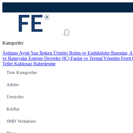
Kategoriler
Arduino
Ayrık Yarı İletken Ürünler
Bobin ve Endüktörler
Butonlar, A
ve Bataryalar
Entegre Devreler (IC)
Fanlar ve Termal Yönetim
Ferrit
Teller
Kablosuz Haberleşme
Tüm Kategoriler
Aileler
Üreticiler
Kılıflar
SMD Veritabanı