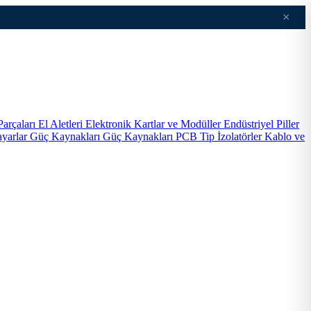
×
Parçaları
El Aletleri
Elektronik Kartlar ve Modüller
Endüstriyel Piller
ayarlar
Güç Kaynakları
Güç Kaynakları PCB Tip
İzolatörler
Kablo ve