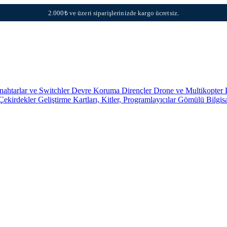
2.000₺ ve üzeri siparişlerinizde kargo ücretsiz.
nahtarlar ve Switchler
Devre Koruma
Dirençler
Drone ve Multikopter 
 Çekirdekler
Geliştirme Kartları, Kitler, Programlayıcılar
Gömülü Bilgis